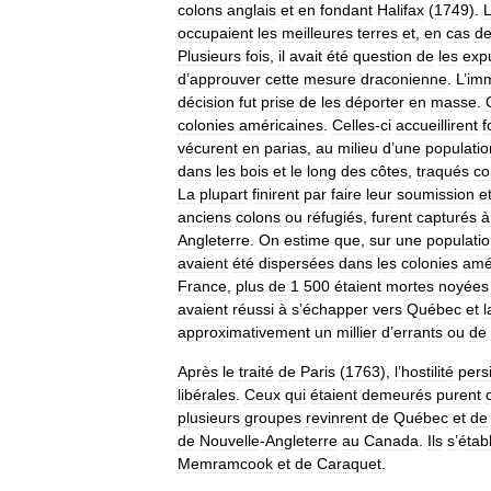
colons
anglais
et
en
fondant
Halifax
(
1749
).
occupaient
les
meilleures
terres
et
,
en
cas
d
Plusieurs
fois
,
il
avait
été
question
de
les
exp
d
’
approuver
cette
mesure
draconienne
.
L
’
im
décision
fut
prise
de
les
déporter
en
masse
.
colonies
américaines
.
Celles
-
ci
accueillirent
f
vécurent
en
parias
,
au
milieu
d
’
une
populatio
dans
les
bois
et
le
long
des
côtes
,
traqués
c
La
plupart
finirent
par
faire
leur
soumission
e
anciens
colons
ou
réfugiés
,
furent
capturés
à
Angleterre
.
On
estime
que
,
sur
une
populati
avaient
été
dispersées
dans
les
colonies
amé
France
,
plus
de
1
500
étaient
mortes
noyées
avaient
réussi
à
s
’
échapper
vers
Québec
et
l
approximativement
un
millier
d
’
errants
ou
de
Après
le
traité
de
Paris
(
1763
),
l
’
hostilité
pers
libérales
.
Ceux
qui
étaient
demeurés
purent
plusieurs
groupes
revinrent
de
Québec
et
de
de
Nouvelle
-
Angleterre
au
Canada
.
Ils
s
’
établ
Memramcook
et
de
Caraquet
.