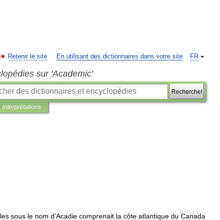
Retenir le site
En utilisant des dictionnaires dans votre site
FR
clopédies sur 'Academic'
Recherche!
interprétations
les
sous
le
nom
d
’
Acadie
comprenait
la
côte
atlantique
du
Canada