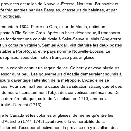
provinces
actuelles
de
Nouvelle
-
Écosse
,
Nouveau
-
Brunswick
et
tôt
fréquentées
par
des
Basques
,
chasseurs
de
baleines
,
et
par
t
portugais
.
remonte
à
1604
.
Pierre
du
Gua
,
sieur
de
Monts
,
obtint
un
poste
à
l
’
île
Sainte
-
Croix
.
Après
un
hiver
désastreux
,
il
transporta
tes
fondèrent
une
colonie
rivale
à
Saint
-
Sauveur
.
Mais
l
’
Angleterre
t
un
corsaire
virginien
,
Samuel
Argall
,
vint
détruire
les
deux
postes
établie
à
Port
-
Royal
,
et
le
pays
nommé
Nouvelle
-
Écosse
.
Le
rs
reprises
,
sous
domination
française
puis
anglaise
.
ce
,
la
colonie
connut
un
regain
de
vie
.
Colbert
y
envoya
plusieurs
essor
dura
peu
.
Les
gouverneurs
d
’
Acadie
demeuraient
soumis
à
ujours
davantage
l
’
attention
de
la
métropole
.
L
’
Acadie
ne
se
rces
.
Pour
son
malheur
,
à
cause
de
sa
situation
stratégique
et
des
e
demeurait
constamment
l
’
objet
des
convoitises
américaines
.
De
La
dernière
attaque
,
celle
de
Nicholson
en
1710
,
amena
la
traité
d
’
Utrecht
(
1713
).
tre
le
Canada
et
les
colonies
anglaises
,
de
même
qu
’
entre
les
n
d
’
Autriche
(
1744
-
1748
)
avait
révélé
la
vulnérabilité
de
la
écidèrent
d
’
occuper
effectivement
la
province
en
y
installant
des