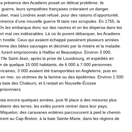
La
présence
des
Acadiens
posait
un
délicat
problème:
ils
e
guerre
,
leurs
sympathies
françaises
créeraient
un
danger
.
ulser
,
mais
Londres
avait
refusé
,
pour
des
raisons
d
’
opportunité
,
minence
d
’
une
nouvelle
guerre
fit
taire
ces
scrupules
.
En
1755
,
la
On
les
embarqua
donc
sur
des
navires
et
on
les
dispersa
dans
les
ort
mal
ces
indésirables
.
Là
où
ils
purent
débarquer
,
les
Acadiens
n
hostile
.
Ceux
qui
avaient
échappé
passèrent
plusieurs
années
omme
des
bêtes
sauvages
et
décimés
par
la
misère
et
la
maladie
.
t
furent
emprisonnés
à
Halifax
et
Beauséjour
.
Environ
3
000
,
l
’
île
Saint
-
Jean
,
après
la
prise
de
Louisbourg
,
et
expédiés
en
on
de
quelque
15
000
habitants
,
de
6
000
à
7
000
personnes
ricaines
,
3
000
avaient
été
transportées
en
Angleterre
,
puis
en
en
mer
,
ou
victimes
de
la
famine
ou
des
épidémies
.
Environ
1
500
a
baie
des
Chaleurs
,
et
il
restait
en
Nouvelle
-
Écosse
prisonniers
.
ista
encore
quelques
années
,
puis
fit
place
à
des
mesures
plus
obtenir
des
terres
;
les
exilés
purent
rentrer
dans
leur
pays
;
Miquelon
;
des
caravanes
entières
parcoururent
à
pied
le
chemin
irent
au
Cap
-
Breton
,
à
la
baie
Sainte
-
Marie
,
dans
les
régions
de