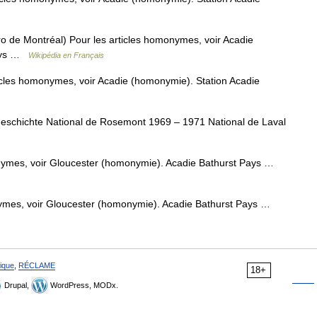
 de Montréal) Pour les articles homonymes, voir Acadie
Pays …
Wikipédia en Français
cles homonymes, voir Acadie (homonymie). Station Acadie
chichte National de Rosemont 1969 – 1971 National de Laval
nymes, voir Gloucester (homonymie). Acadie Bathurst Pays …
ymes, voir Gloucester (homonymie). Acadie Bathurst Pays …
ique
,
RÉCLAME
18+
Drupal,
WordPress, MODx.