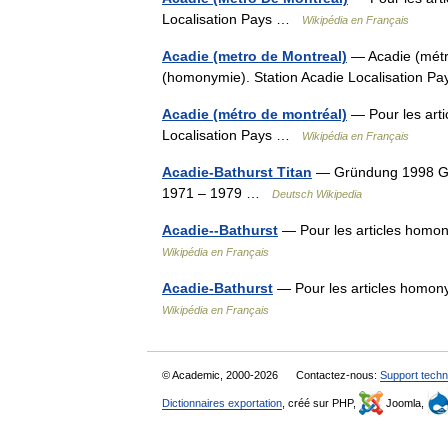
Localisation Pays …
Wikipédia en Français
Acadie (metro de Montreal)
— Acadie (métro
(homonymie). Station Acadie Localisation 
Acadie (métro de montréal)
— Pour les arti
Localisation Pays …
Wikipédia en Français
Acadie-Bathurst Titan
— Gründung 1998 Ges
1971 – 1979 …
Deutsch Wikipedia
Acadie--Bathurst
— Pour les articles homo
Wikipédia en Français
Acadie-Bathurst
— Pour les articles homon
Wikipédia en Français
© Academic, 2000-2026
Contactez-nous:
Support techn
Dictionnaires exportation
, créé sur PHP,
Joomla,