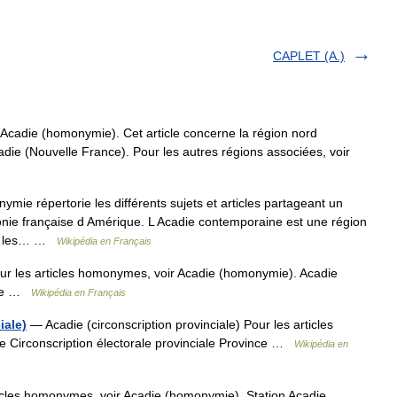
CAPLET (A.)
Acadie (homonymie). Cet article concerne la région nord
cadie (Nouvelle France). Pour les autres régions associées, voir
ie répertorie les différents sujets et articles partageant un
onie française d Amérique. L Acadie contemporaine est une région
hui les… …
Wikipédia en Français
r les articles homonymes, voir Acadie (homonymie). Acadie
ince …
Wikipédia en Français
iale)
— Acadie (circonscription provinciale) Pour les articles
 Circonscription électorale provinciale Province …
Wikipédia en
icles homonymes, voir Acadie (homonymie). Station Acadie