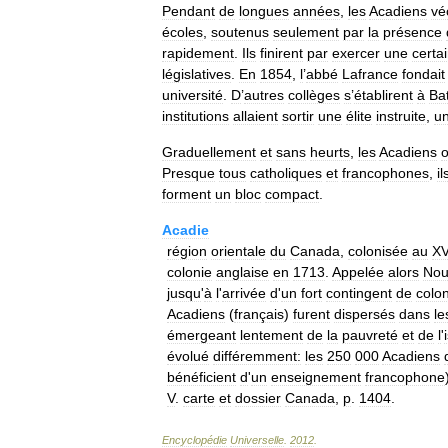
Pendant
de
longues
années
,
les
Acadiens
vé
écoles
,
soutenus
seulement
par
la
présence
rapidement
.
Ils
finirent
par
exercer
une
certa
législatives
.
En
1854
,
l
’
abbé
Lafrance
fondait
université
.
D
’
autres
collèges
s
’
établirent
à
Ba
institutions
allaient
sortir
une
élite
instruite
,
u
Graduellement
et
sans
heurts
,
les
Acadiens
o
Presque
tous
catholiques
et
francophones
,
il
forment
un
bloc
compact
.
Acadie
région
orientale
du
Canada
,
colonisée
au
XV
colonie
anglaise
en
1713
.
Appelée
alors
Nou
jusqu
'
à
l
'
arrivée
d
'
un
fort
contingent
de
colo
Acadiens
(
français
)
furent
dispersés
dans
le
émergeant
lentement
de
la
pauvreté
et
de
l
'
évolué
différemment:
les
250
000
Acadiens
bénéficient
d
'
un
enseignement
francophone
V
.
carte
et
dossier
Canada
,
p
.
1404
.
Encyclopédie
Universelle
.
2012
.