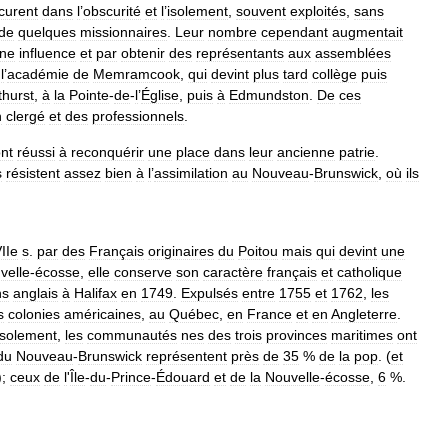
curent
dans
l
’
obscurité
et
l
’
isolement
,
souvent
exploités
,
sans
de
quelques
missionnaires
.
Leur
nombre
cependant
augmentait
ine
influence
et
par
obtenir
des
représentants
aux
assemblées
l
’
académie
de
Memramcook
,
qui
devint
plus
tard
collège
puis
thurst
,
à
la
Pointe
-
de
-
l
’
Église
,
puis
à
Edmundston
.
De
ces
n
clergé
et
des
professionnels
.
nt
réussi
à
reconquérir
une
place
dans
leur
ancienne
patrie
.
s
résistent
assez
bien
à
l
’
assimilation
au
Nouveau
-
Brunswick
,
où
ils
IIe
s
.
par
des
Français
originaires
du
Poitou
mais
qui
devint
une
velle
-
écosse
,
elle
conserve
son
caractère
français
et
catholique
ns
anglais
à
Halifax
en
1749
.
Expulsés
entre
1755
et
1762
,
les
s
colonies
américaines
,
au
Québec
,
en
France
et
en
Angleterre
.
isolement
,
les
communautés
nes
des
trois
provinces
maritimes
ont
du
Nouveau
-
Brunswick
représentent
près
de
35
%
de
la
pop
. (
et
);
ceux
de
l
'
Île
-
du
-
Prince
-
Édouard
et
de
la
Nouvelle
-
écosse
,
6
%.