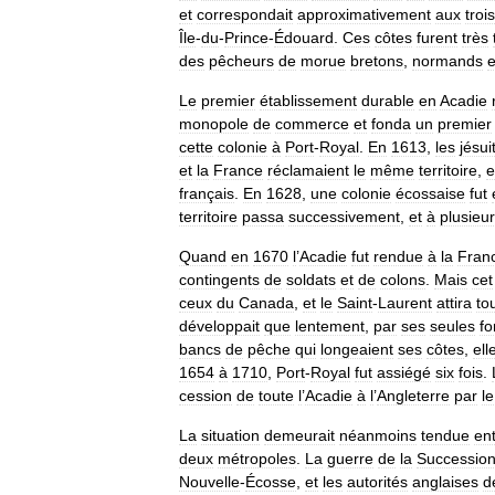
et
correspondait
approximativement
aux
trois
Île
-
du
-
Prince
-
Édouard
.
Ces
côtes
furent
très
des
pêcheurs
de
morue
bretons
,
normands
e
Le
premier
établissement
durable
en
Acadie
monopole
de
commerce
et
fonda
un
premier
cette
colonie
à
Port
-
Royal
.
En
1613
,
les
jésui
et
la
France
réclamaient
le
même
territoire
,
e
français
.
En
1628
,
une
colonie
écossaise
fut
territoire
passa
successivement
,
et
à
plusieu
Quand
en
1670
l
’
Acadie
fut
rendue
à
la
Fran
contingents
de
soldats
et
de
colons
.
Mais
cet
ceux
du
Canada
,
et
le
Saint
-
Laurent
attira
to
développait
que
lentement
,
par
ses
seules
fo
bancs
de
pêche
qui
longeaient
ses
côtes
,
ell
1654
à
1710
,
Port
-
Royal
fut
assiégé
six
fois
.
cession
de
toute
l
’
Acadie
à
l
’
Angleterre
par
le
La
situation
demeurait
néanmoins
tendue
en
deux
métropoles
.
La
guerre
de
la
Successio
Nouvelle
-
Écosse
,
et
les
autorités
anglaises
d